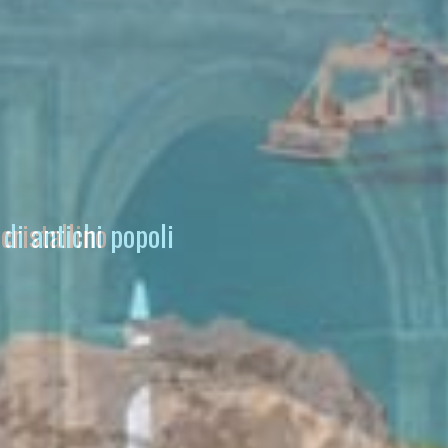
di antichi popoli
ristallino