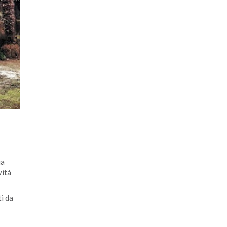
ia
vità
ti da