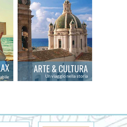
LAX
ARTE & CULTURA
Un viaggio nella storia
abile
L