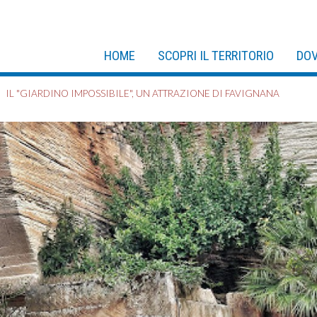
HOME
SCOPRI IL TERRITORIO
DOV
IL "GIARDINO IMPOSSIBILE", UN ATTRAZIONE DI FAVIGNANA