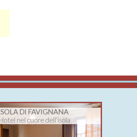
ISOLA DI FAVIGNANA
TRAPA
Hotel nel cuore dell'isola
Apart-H