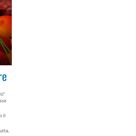
re
ti”
asse
 il
utta,