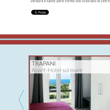
verdura e tante altre forme che colorano le vetrine
TRAPANI
Apart-Hotel sul mare