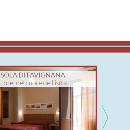
ISOLA DI FAVIGNANA
TRAPA
Hotel nel cuore dell'isola
Apart-H