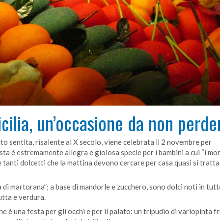
icilia, un’occasione da non perde
lto sentita, risalente al X secolo, viene celebrata il 2 novembre per
ta è estremamente allegra e gioiosa specie per i bambini a cui “i mor
e tanti dolcetti che la mattina devono cercare per casa quasi si tratt
a di martorana”; a base di mandorle e zucchero, sono dolci noti in tutto
tta e verdura.
e è una festa per gli occhi e per il palato: un tripudio di variopinta fr