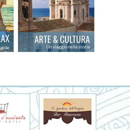
LAX
ARTE & CULTURA
Un viaggio nella storia
abile
L