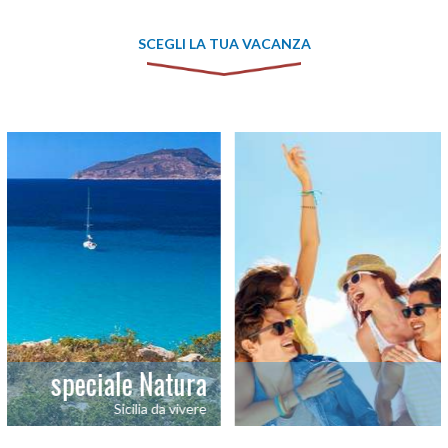
SCEGLI LA TUA VACANZA
atura
vacanza per TUT
da vivere
L’imbarazzo della sce