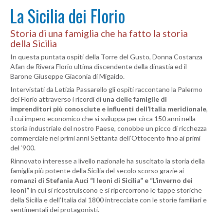
La Sicilia dei Florio
Storia di una famiglia che ha fatto la storia
della Sicilia
In questa puntata ospiti della Torre del Gusto, Donna Costanza
Afan de Rivera Florio ultima discendente della dinastia ed il
Barone Giuseppe Giaconia di Migaido.
Intervistati da Letizia Passarello gli ospiti raccontano la Palermo
dei Florio attraverso i ricordi di
una delle famiglie di
imprenditori più conosciute e influenti dell’Italia
meridionale
,
il cui impero economico che si sviluppa per circa 150 anni nella
storia industriale del nostro Paese, conobbe un picco di ricchezza
commerciale nei primi anni Settanta dell’Ottocento fino ai primi
del ‘900.
Rinnovato interesse a livello nazionale ha suscitato la storia della
famiglia più potente della Sicilia del secolo scorso grazie ai
romanzi di Stefania Auci “I leoni di Sicilia” e “L’inverno dei
leoni”
in cui si ricostruiscono e si ripercorrono le tappe storiche
della Sicilia e dell’Italia dal 1800 intrecciate con le storie familiari e
sentimentali dei protagonisti.