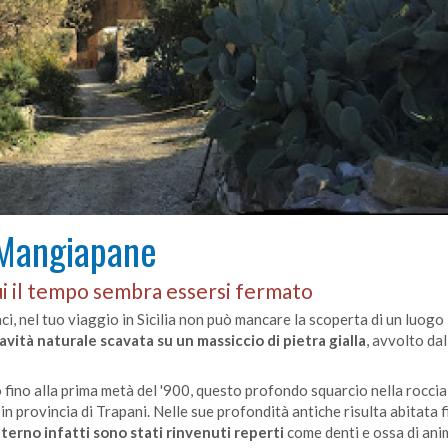
i Mangiapane
i il tempo sembra essersi fermato
ci, nel tuo viaggio in Sicilia non può mancare la scoperta di un luogo
avità naturale scavata su un massiccio di pietra gialla
, avvolto dal
 fino alla prima metà del '900, questo profondo squarcio nella roccia
in provincia di Trapani. Nelle sue profondità antiche risulta abitata f
nterno infatti sono stati rinvenuti reperti
come denti e ossa di ani