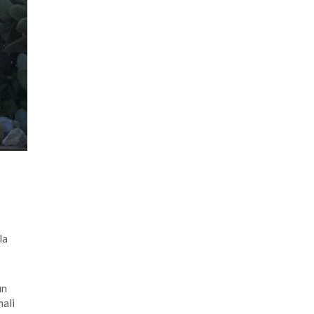
la
in
mali