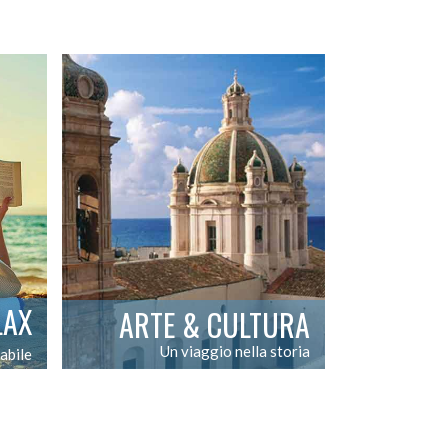
LAX
ARTE & CULTURA
Un viaggio nella storia
abile
L