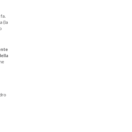
fa.
a (la
o
ente
ella
rne
adro