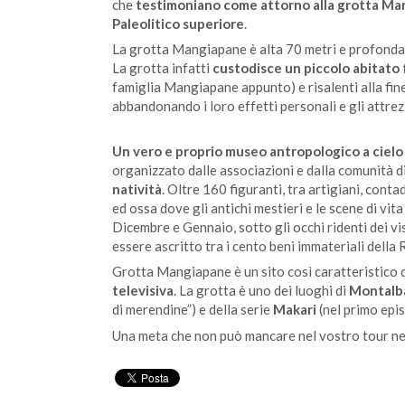
che
testimoniano come attorno alla grotta Mang
Paleolitico superiore
.
La grotta Mangiapane è alta 70 metri e profonda 50
La grotta infatti
custodisce un piccolo abitato f
famiglia Mangiapane appunto) e risalenti alla fine
abbandonando i loro effetti personali e gli attrez
Un vero e proprio museo antropologico a cielo
organizzato dalle associazioni e dalla comunità d
natività
. Oltre 160 figuranti, tra artigiani, conta
ed ossa dove gli antichi mestieri e le scene di vit
Dicembre e Gennaio, sotto gli occhi ridenti dei vi
essere ascritto tra i cento beni immateriali della 
Grotta Mangiapane è un sito così caratteristico 
televisiva
. La grotta è uno dei luoghi di
Montalb
di merendine”) e della serie
Makari
(nel primo epis
Una meta che non può mancare nel vostro tour ne