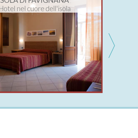
ISOLA DI FAVIGNANA
TRAPA
Hotel nel cuore dell'isola
Apart-H