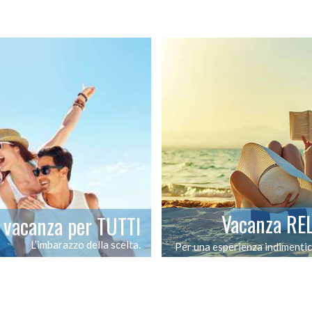
Vacanza RE
vacanza per TUTTI
L’imbarazzo della scelta.
Per una esperienza indimentic