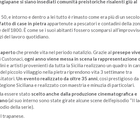
iapane si siano insediati comunità preistoriche risalenti giù al
, e intorno e dentro a lei tutto è rimasto come era più di un secolo 
atto di case in pietra
appartenute a pescatori e contadini della zon
 dell’1800. È come se i suoi abitanti fossero scomparsi all’improvvis
zi del lavoro quotidiano.
 aperto
che prende vita nel periodo natalizio. Grazie al
presepe viv
i Custonaci,
ogni anno viene messa in scena la rappresentazione d
dini e artisti provenienti da tutta la Sicilia realizzano un quadro in ca
a del piccolo villaggio nella pietra riprendono vita 3 settimane tra
sitatori.
Un evento realizzato da oltre 35 anni
, così prestigioso da
Regione Siciliana e realizzato con maestria e minuzia di particolari.
da essere stato
scelto anche dalla produzione cinematografica e
ano
(al suo interno sono state girate alcune scene dell’episodio “Il l
odio della serie).
l trapanese.